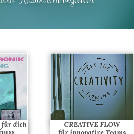
für dich
CREATIVE FLOW
iness
für innovative Teams