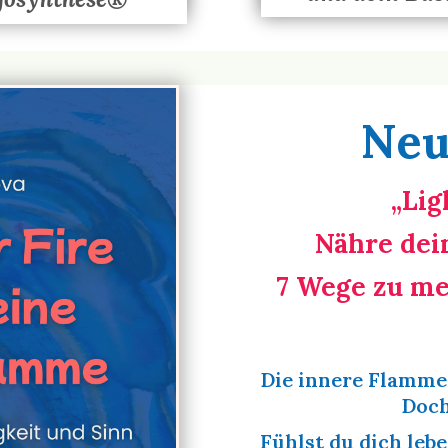
Neu
„Lig
Nähre dei
7 Wege zu me
Die innere Flamme 
Doch
Fühlst du dich leb