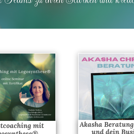
Akasha Beratung 
stcoaching mit
und dein Bus
gosynthese®