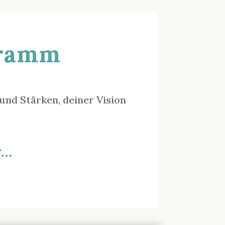
gramm
nd Stärken, deiner Vision
r…