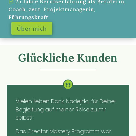
25 Jahre Berufserfahrung als Beraterin,
Coach, zert. Projektmanagerin,
Führungskraft
Über mich
Glückliche Kunden
Vielen lieben Dank, Nadejda, für Deine
Begleitung auf meiner Reise zu mir
selbst!
Das Creator Mastery Programm war