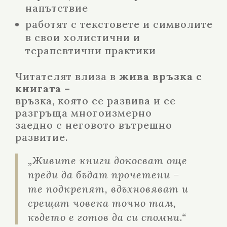
напътствие
работят с текстовете и символите
в свои холистични и
терапевтични практики
Читателят влиза в
жива връзка с
книгата
–
връзка, която се развива и се
разгръща многоизмерно
заедно с неговото вътрешно
развитие.
„Живите книги докосват още
преди да бъдат прочетени –
те подкрепят, вдъхновяват и
срещат човека точно там,
където е готов да си спомни.“