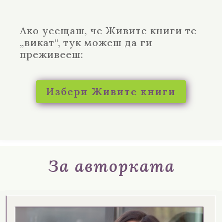
Ако усещаш, че Живите книги те
„викат“, тук можеш да ги
преживееш:
Избери Живите книги
За авторката