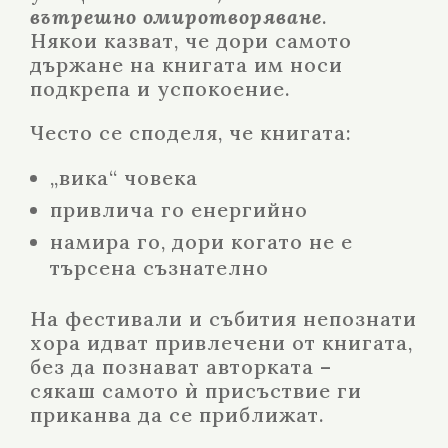
вътрешно омиротворяване
.
Някои казват, че дори самото
държане на книгата им носи
подкрепа и успокоение.
Често се споделя, че книгата:
„вика“ човека
привлича го енергийно
намира го, дори когато не е
търсена съзнателно
На фестивали и събития непознати
хора идват привлечени от книгата,
без да познават авторката –
сякаш самото ѝ присъствие ги
приканва да се приближат.