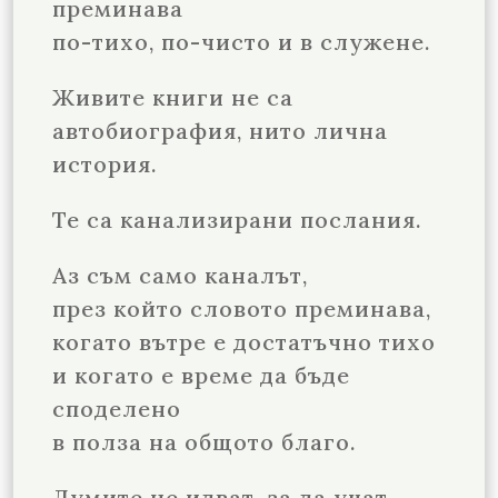
преминава
по-тихо, по-чисто и в служене.
Живите книги не са
автобиография, нито лична
история.
Те са канализирани послания.
Аз съм само каналът,
през който словото преминава,
когато вътре е достатъчно тихо
и когато е време да бъде
споделено
в полза на общото благо.
Думите не идват, за да учат.