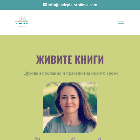
info@nadejda-stoilova.com