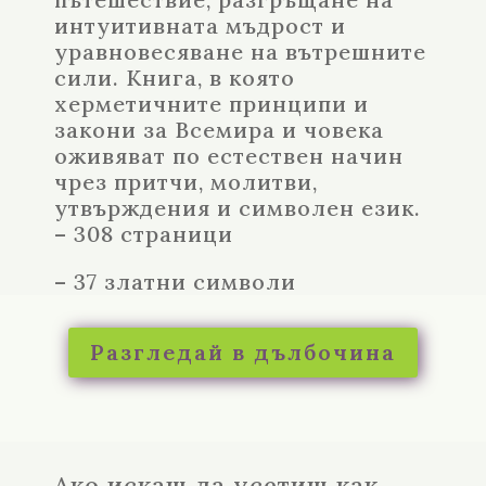
интуитивната мъдрост и
уравновесяване на вътрешните
сили. Книга, в която
херметичните принципи и
закони за Всемира и човека
оживяват по естествен начин
чрез притчи, молитви,
утвърждения и символен език.
– 308 страници
– 37 златни символи
Разгледай в дълбочина
Ако искаш да усетиш как