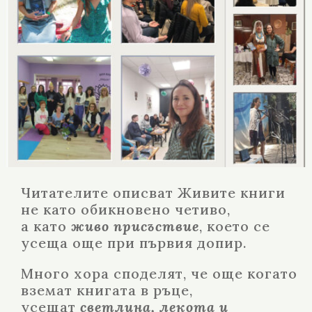
Читателите описват Живите книги
не като обикновено четиво,
а като
живо присъствие
, което се
усеща още при първия допир.
Много хора споделят, че още когато
вземат книгата в ръце,
усещат
светлина, лекота и