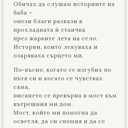
Обичах да слушам историите на
баба –
онези благи разкази в
прохладната ѝ стаичка
през жарките лета на село.
Истории, които лекуваха и
озаряваха сърцето ми.
По-късно, когато се изгубих по
пътя си и когато се чувствах
сама,
писането се превърна в мост към
вътрешния ми дом.
Мост, който ми помогна да
осветля, да си спомня и да се