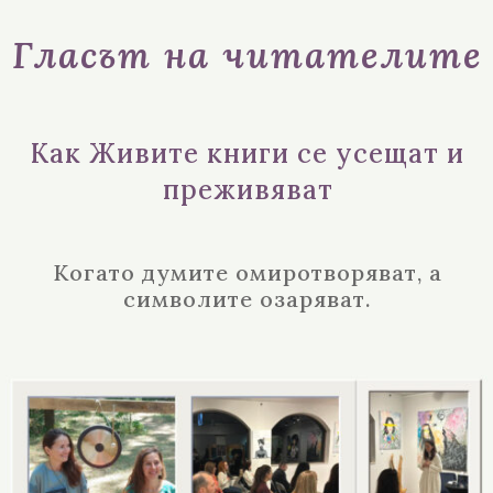
Гласът на читателите
Как Живите книги се усещат и
преживяват
Когато думите омиротворяват, а
символите озаряват.