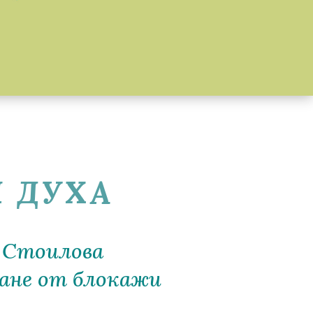
 ДУХА
а Стоилова
ване от блокажи