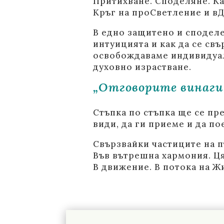
Притихване. Споделяне. К
Кръг на проСветление и в
В едно защитено и споделе
интуицията и как да се св
освобождаваме индивидуал
духовно израстване.
„Отговорите винаги с
Стъпка по стъпка ще се пре
види, да ги приеме и да по
Свързвайки частиците на пъ
Във вътрешна хармония. Ця
В движение. В потока на Ж