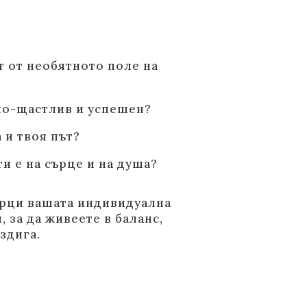
т от необятното поле на
 по-щастлив и успешен?
 и твоя път?
и е на сърце и на душа?
ворци вашата индивидуална
, за да живеете в баланс,
здига.