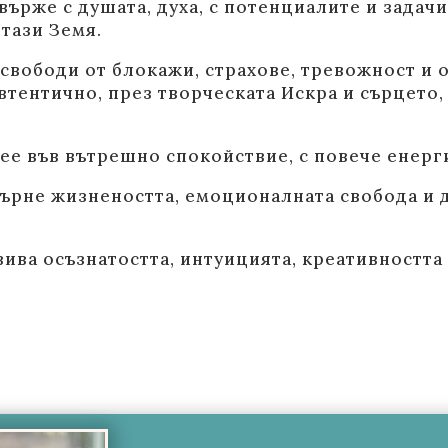
 свърже с душата, духа, с потенциалите и задач
 тази Земя.
 освободи от блокажи, страхове, тревожност и
втентично, през творческата Искра и сърцето, 
вее във вътрешно спокойствие, с повече енерги
 върне жизнеността, емоционалната свобода и 
вива осъзнатостта, интуицията, креативността 