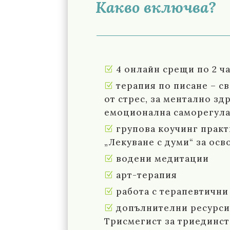
Какво включва?
4 онлайн срещи по 2 ча
терапия по писане – с
от стрес, за ментално зд
емоционална саморегулаци
групова коучинг практ
„Лекуване с думи“ за ос
водени медитации
арт-терапия
работа с терапевтични
допълнителни ресурси 
Трисмегист за триединств