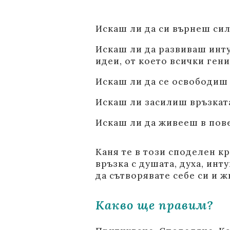
Искаш ли да си върнеш сил
Искаш ли да развиваш инту
идеи, от което всички ген
Искаш ли да се освободиш 
Искаш ли засилиш връзката
Искаш ли да живееш в пове
Каня те в този споделен к
връзка с душата, духа, инт
да сътворявате себе си и ж
Какво ще правим?