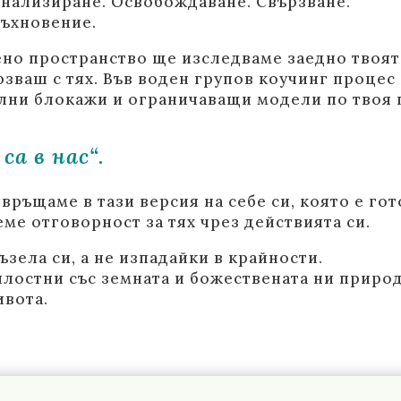
анализиране. Освобождаване. Свързване.
Дъхновение.
но пространство ще изследваме заедно твоята 
ързваш с тях. Във воден групов коучинг процес
ни блокажи и ограничаващи модели по твоя п
а в нас“.
връщаме в тази версия на себе си, която е гот
еме отговорност за тях чрез действията си.
зела си, а не изпадайки в крайности.
лостни със земната и божествената ни природ
ивота.