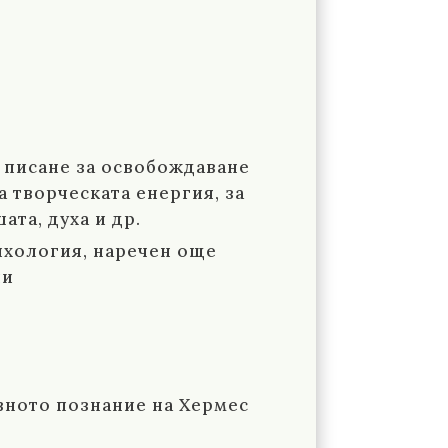
о писане за освобождаване
а творческата енергия, за
та, духа и др.
сихология, наречен още
ли
вното познание на Хермес