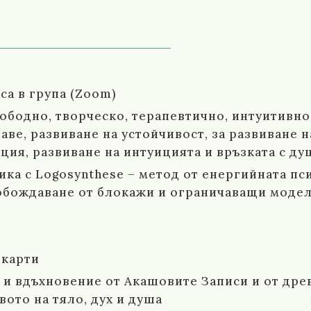
са в група (Zoom)
вободно, творческо, терапевтично, интуитивн
раве, развиване на устойчивост, за развиване н
я, развиване на интуицията и връзката с душа
ика с Logosynthese – метод от енергийната п
вобождаване от блокажи и ограничаващи моде
 карти
и вдъхновение от Акашовите Записи и от дре
ото на тяло, дух и душа