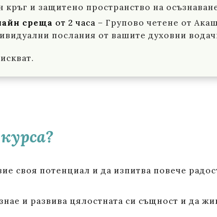
н кръг и защитено пространство на осъзнаван
нлайн среща
от 2 часа –
Групово четене от Акаш
дивидуални послания от вашите духовни водач
искват.
 курса?
вие своя потенциал и да изпитва повече радос
ознае и развива цялостната си същност и да жи