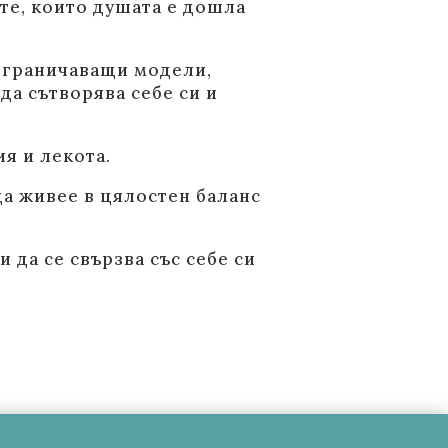
ите, които душата е дошла
 ограничаващи модели,
да сътворява себе си и
я и лекота.
да живее в цялостен баланс
и да се свързва със себе си