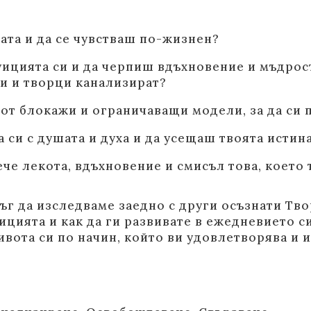
ата и да се чувстваш по-жизнен?
ицията си и да черпиш вдъхновение и мъдрос
ии и творци канализират?
от блокажи и ограничаващи модели, за да си
 си с душата и духа и да усещаш твоята истина
че лекота, вдъхновение и смисъл това, което т
ръг да изследваме заедно с други осъзнати Т
уицията и как да ги развивате в ежедневието си
ивота си по начин, който ви удовлетворява и и