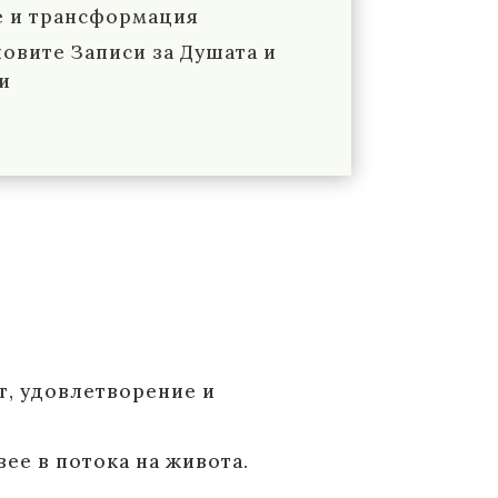
е и трансформация
овите Записи за Душата и
и
т, удовлетворение и
вее в потока на живота.