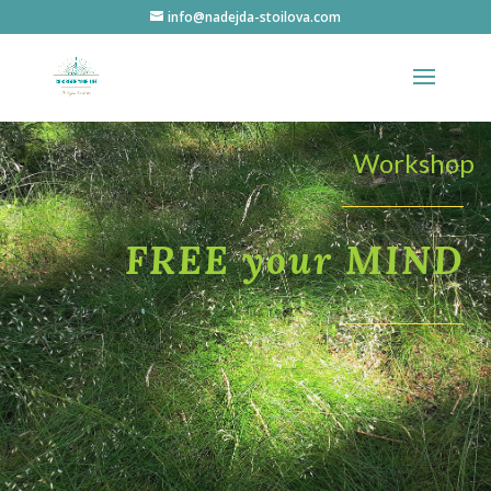
info@nadejda-stoilova.com
Workshop
FREE your MIND