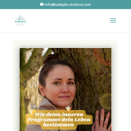
info@nadejda-stoilova.com