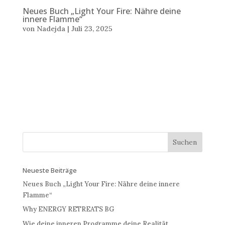
Neues Buch „Light Your Fire: Nähre deine
innere Flamme“
von
Nadejda
|
Juli 23, 2025
Text: Nadejda Stoilova © 23 Juli 2025 NEUES BUCH
“LIGHT YOUR FIRE – NÄHRE DEINE INNERE FLAMME:
7 WEGE ZU MEHR LEBENDIGKEIT UND SINN” Die
innere Flamme zu entfachen erfordert Mut. Doch es
lohnt sich. Fühlst du dich lebendig? Sinnerfüllt? Oder
hast du...
Neueste Beiträge
Neues Buch „Light Your Fire: Nähre deine innere
Flamme“
Why ENERGY RETREATS BG
Wie deine inneren Programme deine Realität