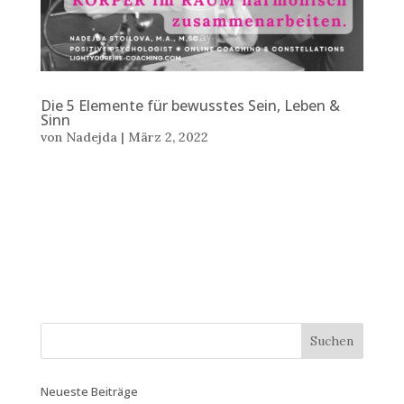
Die 5 Elemente für bewusstes Sein, Leben &
Sinn
von
Nadejda
|
März 2, 2022
Text: Nadejda Stoilova © 2 März 2022 DIE 5
ELEMENTE FÜR BEWUSSTES SEIN, LEBEN & SINN. DIE
NEUE ZEIT IST JETZT. ICH, DU, WIR – DIE #CREATOR.
„Der ideale Zustand ist der, in dem HAND und HERZ
harmonisch zusammenarbeiten.“ Aus dem Buch
Paramahansa...
Neueste Beiträge