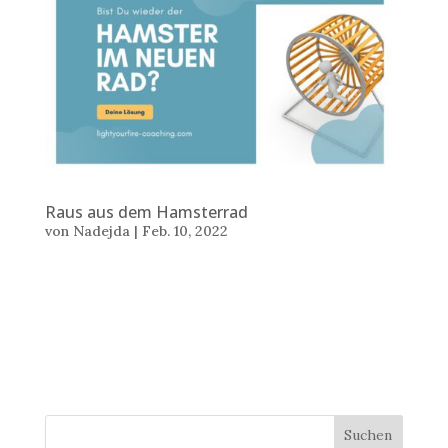
Raus aus dem Hamsterrad
von
Nadejda
|
Feb. 10, 2022
Text: Nadejda Stoilova © 10 Feb 2022 Bist du wieder
der Hamster in einem neuen Rad? Viele Menschen, die
mit ihrem Job und Arbeitgeber unzufrieden sind,
träumen von der Selbständigkeit, von der Freiheit. Und
wenn sie sich diesen Traum erfüllen, gelangen sie zu...