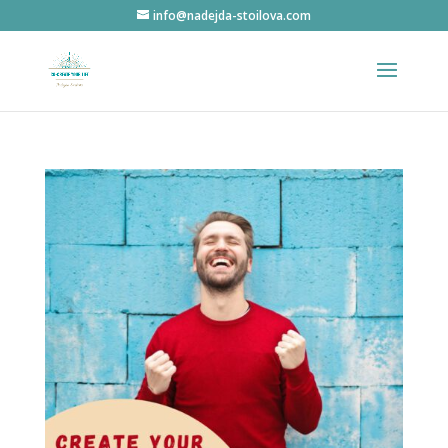
info@nadejda-stoilova.com