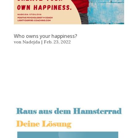
Who owns your happiness?
von
Nadejda
|
Feb. 23, 2022
Text: Nadejda Stoilova © 23 Feb 2022 WHO OWNS
YOUR HAPPINESS? Only you know what makes you
happy. If you give the ticket to your happiness to
someone else this causes suffering. Expecting that
something outside will happen and you will become
happier is an...