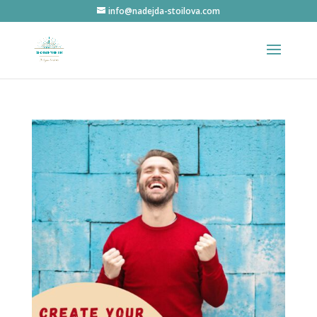
info@nadejda-stoilova.com