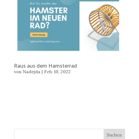
Raus aus dem Hamsterrad
von
Nadejda
|
Feb. 10, 2022
Text: Nadejda Stoilova © 10 Feb 2022 Bist du wieder
der Hamster in einem neuen Rad? Viele Menschen, die
mit ihrem Job und Arbeitgeber unzufrieden sind,
träumen von der Selbständigkeit, von der Freiheit. Und
wenn sie sich diesen Traum erfüllen, gelangen sie zu...