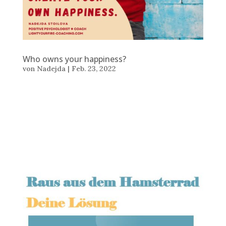
Who owns your happiness?
von
Nadejda
|
Feb. 23, 2022
Text: Nadejda Stoilova © 23 Feb 2022 WHO OWNS
YOUR HAPPINESS? Only you know what makes you
happy. If you give the ticket to your happiness to
someone else this causes suffering. Expecting that
something outside will happen and you will become
happier is an...