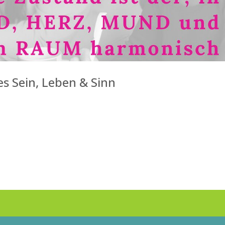
s Sein, Leben & Sinn
ELEMENTE FÜR BEWUSSTES SEIN, LEBEN & SINN. DIE NEUE ZEIT IST JE
and ist der, in dem HAND und HERZ harmonisch zusammenarbeiten.“ 