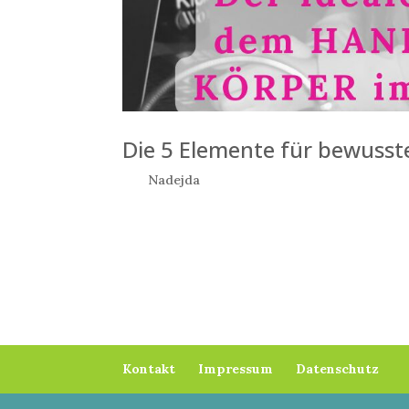
Die 5 Elemente für bewusste
von
Nadejda
|
März 2, 2022
Text: Nadejda Stoilova © 2 März 2022 DIE 5 
ICH, DU, WIR – DIE #CREATOR. „Der ideale Zust
dem Buch Paramahansa...
Kontakt
Impressum
Datenschutz