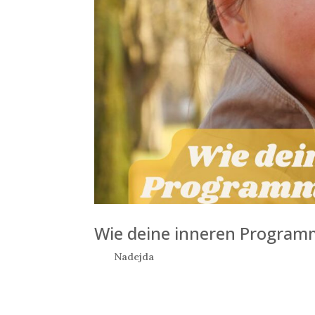
Wie deine inneren Program
von
Nadejda
|
März 10, 2022
Text: Nadejda Stoilova © 7 März 2022 WIE D
Gedankenformen… Im Bereich der Psychodynamik