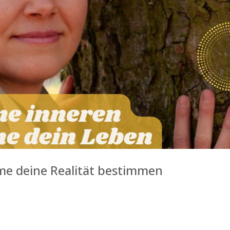
me deine Realität bestimmen
EINE INNEREN PROGRAMME DEINE REALITÄT BESTIMMEN „Dissoziiert
 gibt es »Realitätsräume« oder »Glaubenssysteme«, die Gruppen vo