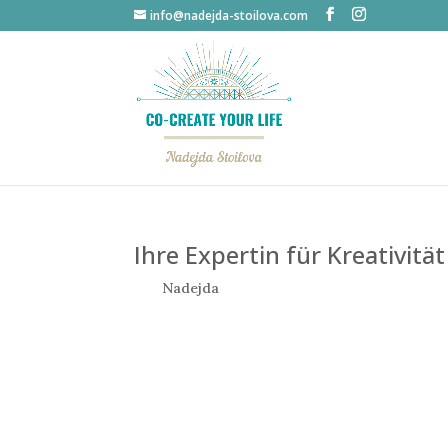
info@nadejda-stoilova.com
Ihre Expertin für Kreativit
von
Nadejda
|
Mai 30, 2020