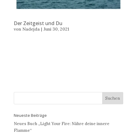
Der Zeitgeist und Du
von
Nadejda
|
Juni 30, 2021
Autorin: Nadejda Stoilova | 30 Juni 2021 |
SELBSTBESTIMMT. BEWUSST. WACHSEN. Der
Zeitgeist und Du In unserer heutigen schnelllebigen
und stressigen Kultur mit dem Fokus auf Produktivität
kommen immer mehr Menschen in die Spirale des
Funktionierens. In dem wir mit der...
Neueste Beiträge
Neues Buch „Light Your Fire: Nähre deine innere
Flamme“